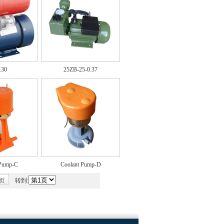
130
25ZB-25-0.37
 Pump-C
Coolant Pump-D
 页
转到: