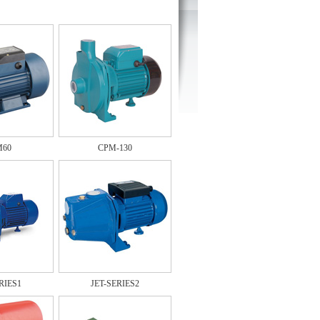
60
CPM-130
RIES1
JET-SERIES2