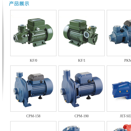
KF/0
KF/1
PKM
CPM-158
CPM-190
JET-SE